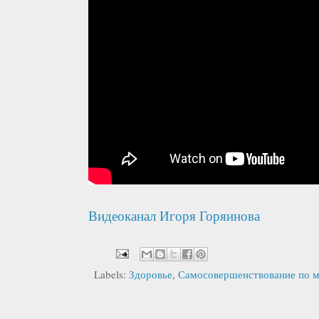
Видеоканал Игоря Горяинова
Labels:
Здоровье
,
Самосовершенствование по м