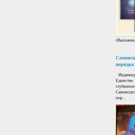
(Выложена
Самоисце
порядка 
Индивиду
Единстве.
глубинное
Самоисцел
пор...