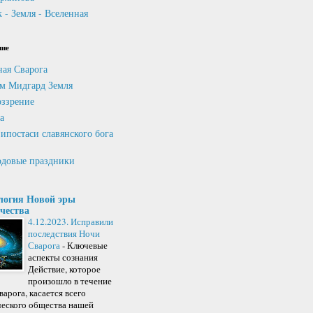
 - Земля - Вселенная
ние
ная Сварога
м Мидгард Земля
ззрение
а
ипостаси славянского бога
довые праздники
логия Новой эры
чества
4.12.2023. Исправили
последствия Ночи
Сварога
-
Ключевые
аспекты сознания
Действие, которое
произошло в течение
арога, касается всего
ческого общества нашей