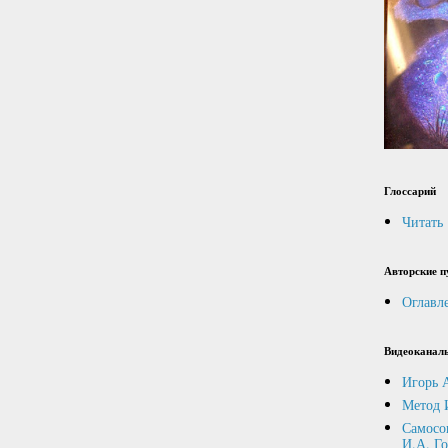
Глоссарий
Читать
Авторские п
Оглавл
Видеоканал
Игорь 
Метод 
Самосо
И.А. Г