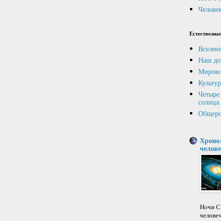
Человек
Естествозна
Вселен
Наш до
Мирово
Культур
Четыре 
солнца
Общеро
Хроно
челове
Ночи Св
челове