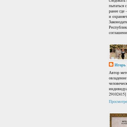
следовать
пытаться 
ранее где
и охраняе
Законодат
Республи
соглашени
Игорь
Автор мет
овладение
человечес
индивидуа
29102415]
Просмотре