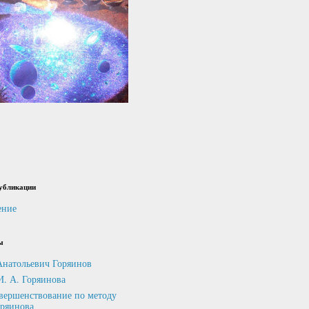
убликации
ение
ы
Анатольевич Горяинов
И. А. Горяинова
вершенствование по методу
оряинова