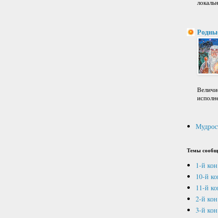
локальн
Родны
Величие
исполне
Мудрос
Темы сообщ
1-й кон
10-й к
11-й ко
2-й кон
3-й кон