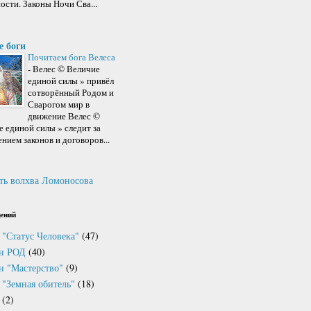
ости. Законы Ночи Сва...
е боги
Почитаем бога Велеса
-
Велес © Величие
единой силы » привёл
сотворённый Родом и
Сварогом мир в
движение Велес ©
 единой силы » следит за
нием законов и договоров...
ть волхва Ломоносова
ений
 "Статус Человека"
(47)
он РОД
(40)
н "Мастерство"
(9)
 "Земная обитель"
(18)
(2)