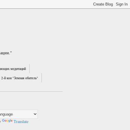
зации."
ающих медитаций
2-й кон "Земная обитель"
y
Translate