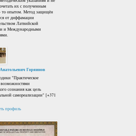
 методическим указаниям и не
сочетать их с полученным
 – то опытом. Метод защищён
тся от диффамации
ельством Латвийской
ки и Международными
ями.
 Анатольевич Горяинов
одики "Практическое
 возможностями
кого сознания как цель
льной самореализации" [+371
ть профиль