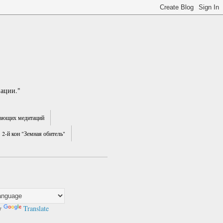
зации."
ающих медитаций
2-й кон "Земная обитель"
y
Translate