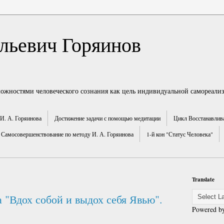
льевич Горяинов
можностями человеческого сознания как цель индивидуальной самореали
И. А. Горяинова
Достижение задачи с помощью медитации
Цикл Восстанавлив
Самосовершенствование по методу И. А. Горяинова
1-й кон "Статус Человека"
Translate
 "Вдох собой и выдох себя Явью".
Powered b