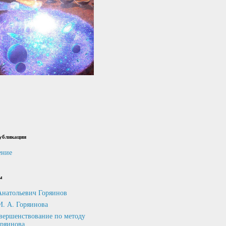
убликации
ение
ы
Анатольевич Горяинов
И. А. Горяинова
вершенствование по методу
оряинова