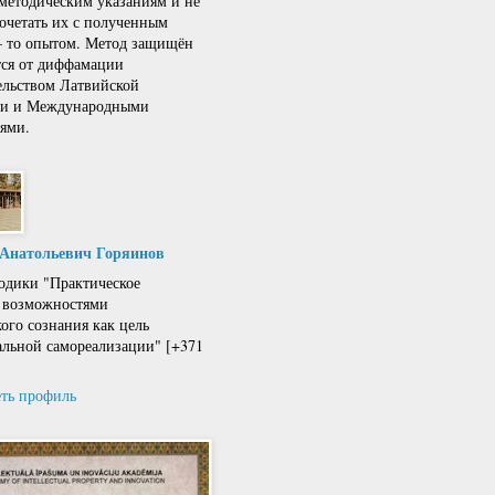
 методическим указаниям и не
сочетать их с полученным
 – то опытом. Метод защищён
тся от диффамации
ельством Латвийской
ки и Международными
ями.
 Анатольевич Горяинов
одики "Практическое
 возможностями
кого сознания как цель
льной самореализации" [+371
ть профиль