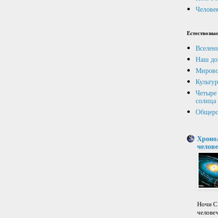
Человек
Естествозна
Вселен
Наш до
Мирово
Культур
Четыре 
солнца
Общеро
Хроно
челове
Ночи Св
челове