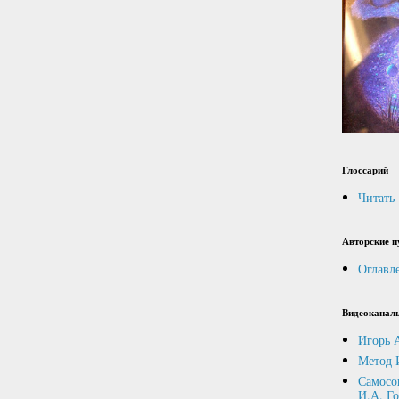
Глоссарий
Читать
Авторские п
Оглавл
Видеоканал
Игорь 
Метод 
Самосо
И.А. Г