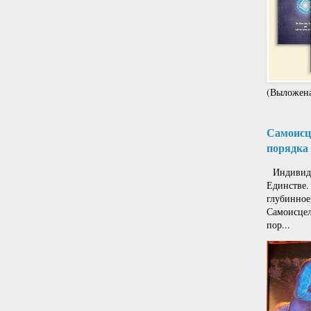
(Выложена
Самоисце
порядка 
Индивиду
Единстве.
глубинное
Самоисцел
пор...