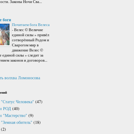
ости. Законы Ночи Сва...
е боги
Почитаем бога Велеса
-
Велес © Величие
единой силы » привёл
сотворённый Родом и
Сварогом мир в
движение Велес ©
 единой силы » следит за
нием законов и договоров...
ть волхва Ломоносова
ений
 "Статус Человека"
(47)
он РОД
(40)
н "Мастерство"
(9)
 "Земная обитель"
(18)
(2)