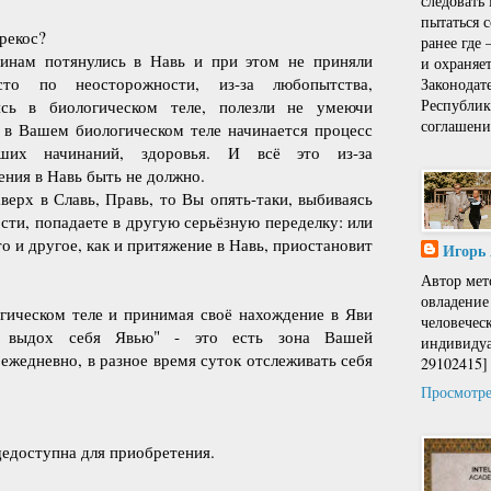
следовать
пытаться 
ерекос?
ранее где
инам потянулись в Навь и при этом не приняли
и охраняе
то по неосторожности, из-за любопытства,
Законодат
Республи
аясь в биологическом теле, полезли не умеючи
соглашени
 в Вашем биологическом теле начинается процесс
аших начинаний, здоровья. И всё это из-за
ения в Навь быть не должно.
верх в Славь, Правь, то Вы опять-таки, выбиваясь
ости, попадаете в другую серьёзную переделку: или
о и другое, как и притяжение в Навь, приостановит
Игорь
Автор мет
овладение
гическом теле и принимая своё нахождение в Яви
человечес
 выдох себя Явью" - это есть зона Вашей
индивидуа
 ежедневно, в разное время суток отслеживать себя
29102415]
Просмотре
щедоступна для приобретения.