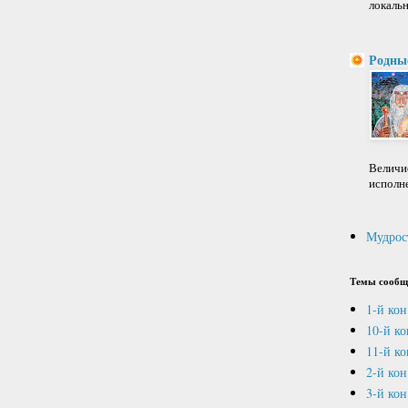
локальн
Родны
Величие
исполне
Мудрос
Темы сообщ
1-й кон
10-й к
11-й ко
2-й кон
3-й кон