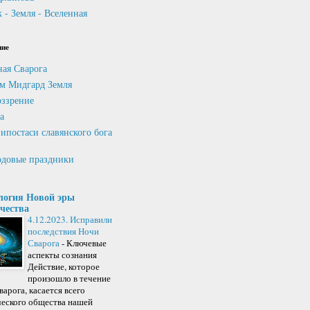
 - Земля - Вселенная
ние
ная Сварога
м Мидгард Земля
ззрение
а
ипостаси славянского бога
довые праздники
логия Новой эры
чества
4.12.2023. Исправили
последствия Ночи
Сварога
-
Ключевые
аспекты сознания
Действие, которое
произошло в течение
арога, касается всего
ческого общества нашей