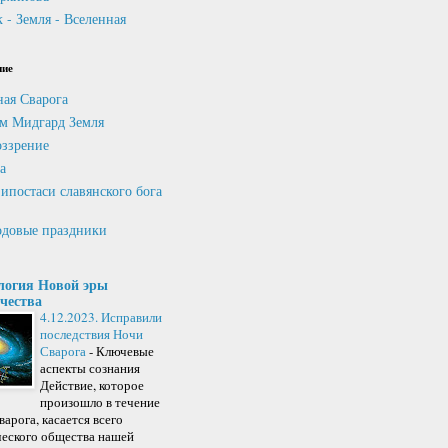
 - Земля - Вселенная
ние
ная Сварога
м Мидгард Земля
ззрение
а
ипостаси славянского бога
довые праздники
логия Новой эры
чества
4.12.2023. Исправили
последствия Ночи
Сварога
-
Ключевые
аспекты сознания
Действие, которое
произошло в течение
арога, касается всего
ческого общества нашей