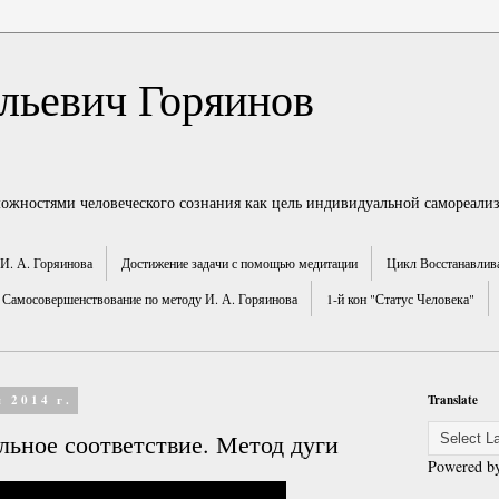
льевич Горяинов
можностями человеческого сознания как цель индивидуальной самореали
И. А. Горяинова
Достижение задачи с помощью медитации
Цикл Восстанавлив
Самосовершенствование по методу И. А. Горяинова
1-й кон "Статус Человека"
 2014 г.
Translate
льное соответствие. Метод дуги
Powered b