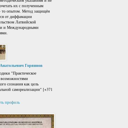
 методическим указаниям и не
сочетать их с полученным
 – то опытом. Метод защищён
тся от диффамации
ельством Латвийской
ки и Международными
ями.
 Анатольевич Горяинов
одики "Практическое
 возможностями
кого сознания как цель
льной самореализации" [+371
ть профиль