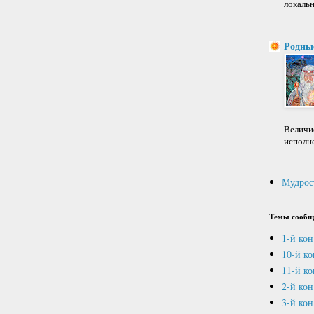
локальн
Родны
Величие
исполне
Мудрос
Темы сообщ
1-й кон
10-й к
11-й ко
2-й кон
3-й кон