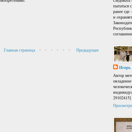
следовать
пытаться 
ранее где
и охраняе
Законодат
Республи
соглашени
Главная страница
Предыдущее
Игорь
Автор мет
овладение
человечес
индивидуа
29102415]
Просмотре