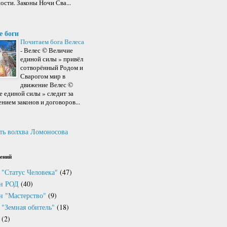
ости. Законы Ночи Сва...
е боги
Почитаем бога Велеса
-
Велес © Величие
единой силы » привёл
сотворённый Родом и
Сварогом мир в
движение Велес ©
 единой силы » следит за
нием законов и договоров...
ть волхва Ломоносова
ений
 "Статус Человека"
(47)
он РОД
(40)
н "Мастерство"
(9)
 "Земная обитель"
(18)
(2)