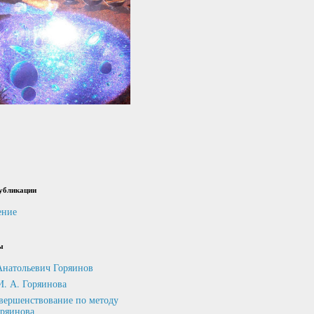
убликации
ение
ы
Анатольевич Горяинов
И. А. Горяинова
вершенствование по методу
оряинова