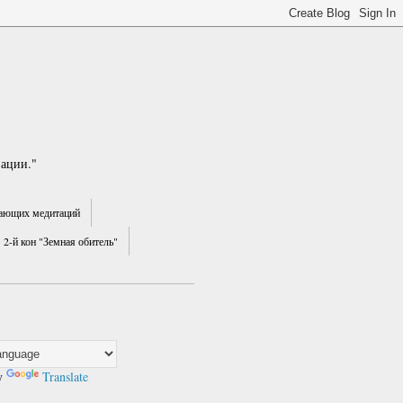
зации."
ающих медитаций
2-й кон "Земная обитель"
y
Translate