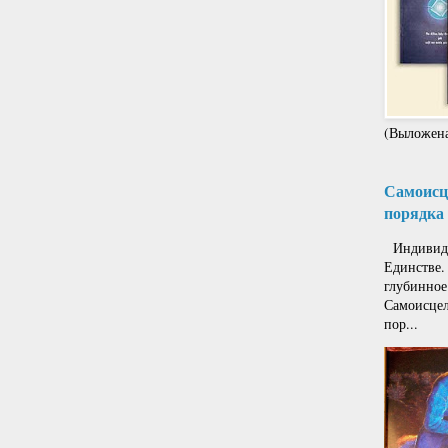
(Выложена
Самоисце
порядка 
Индивиду
Единстве.
глубинное
Самоисцел
пор...