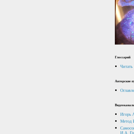
Глоссарий
Читать
Авторские п
Оглавл
Видеоканал
Игорь 
Метод 
Самосо
И.А. Г