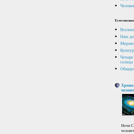
Человек
Естествозна
Вселен
Наш до
Мирово
Культур
Четыре 
солнца
Общеро
Хроно
челове
Ночи Св
челове