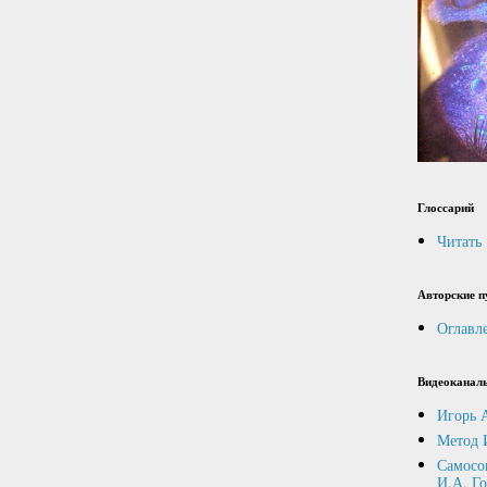
Глоссарий
Читать
Авторские п
Оглавл
Видеоканал
Игорь 
Метод 
Самосо
И.А. Г