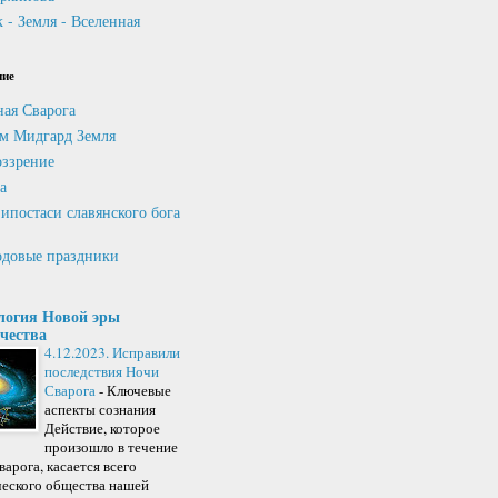
 - Земля - Вселенная
ние
ная Сварога
м Мидгард Земля
ззрение
а
ипостаси славянского бога
довые праздники
логия Новой эры
чества
4.12.2023. Исправили
последствия Ночи
Сварога
-
Ключевые
аспекты сознания
Действие, которое
произошло в течение
арога, касается всего
ческого общества нашей