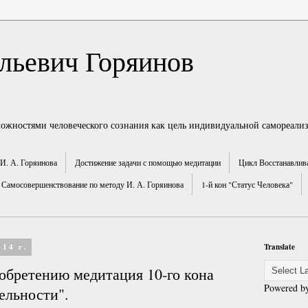
льевич Горяинов
можностями человеческого сознания как цель индивидуальной самореали
И. А. Горяинова
Достижение задачи с помощью медитации
Цикл Восстанавлив
Самосовершенствование по методу И. А. Горяинова
1-й кон "Статус Человека"
014 г.
Translate
обретению медитация 10-го кона
Powered b
ельности".