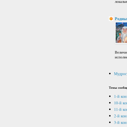
локальн
Родны
Величие
исполне
Мудрос
Темы сообщ
1-й кон
10-й к
11-й ко
2-й кон
3-й кон