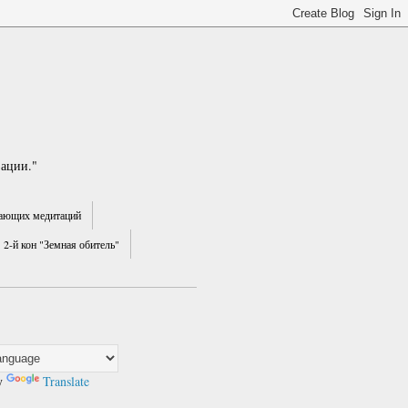
зации."
ающих медитаций
2-й кон "Земная обитель"
y
Translate