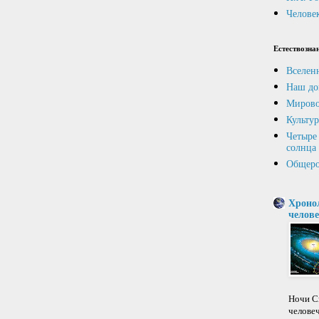
Человек
Естествозна
Вселен
Наш до
Мирово
Культур
Четыре 
солнца
Общеро
Хроно
челове
Ночи Св
челове