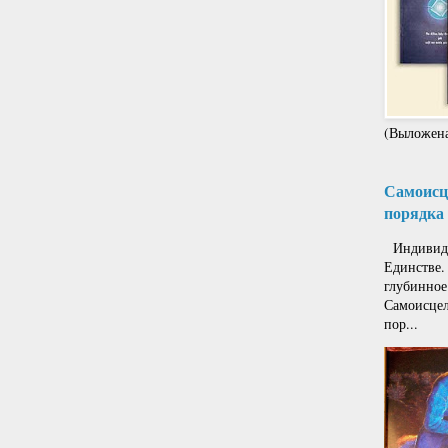
(Выложена
Самоисце
порядка 
Индивиду
Единстве.
глубинное
Самоисцел
пор...