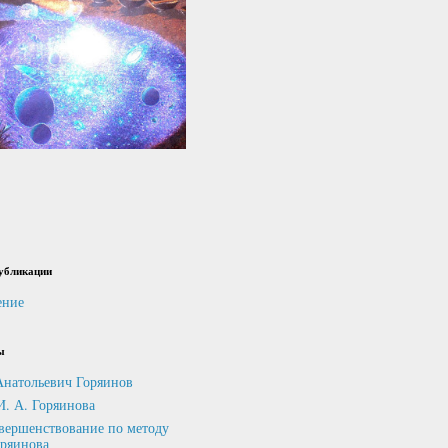
убликации
ение
ы
Анатольевич Горяинов
И. А. Горяинова
вершенствование по методу
оряинова