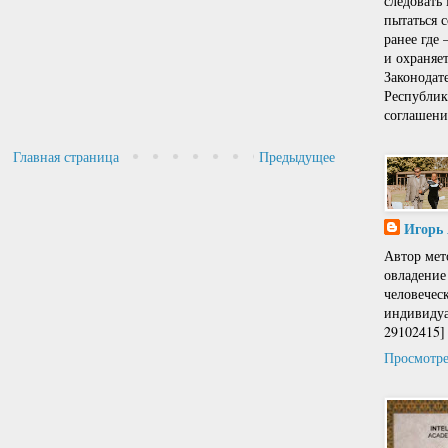
следовать
пытаться 
ранее где
и охраняе
Законодат
Республи
соглашени
Главная страница
Предыдущее
Игорь
Автор мет
овладение
человечес
индивидуа
29102415]
Просмотре