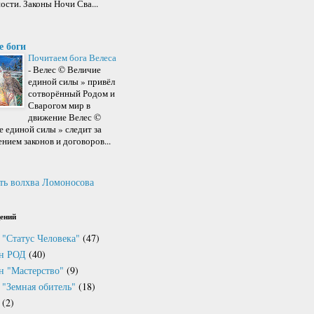
ости. Законы Ночи Сва...
е боги
Почитаем бога Велеса
-
Велес © Величие
единой силы » привёл
сотворённый Родом и
Сварогом мир в
движение Велес ©
 единой силы » следит за
нием законов и договоров...
ть волхва Ломоносова
ений
 "Статус Человека"
(47)
он РОД
(40)
н "Мастерство"
(9)
 "Земная обитель"
(18)
(2)