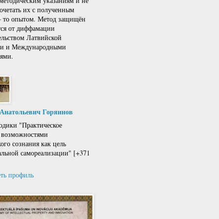
 методическим указаниям и не
сочетать их с полученным
 – то опытом. Метод защищён
тся от диффамации
ельством Латвийской
ки и Международными
ями.
 Анатольевич Горяинов
одики "Практическое
 возможностями
кого сознания как цель
льной самореализации" [+371
ть профиль