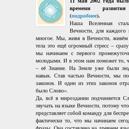
11 мая 2002 года был
времени развити
(
подробнее
).
Наша Вселенная стал
Вечности, для каждого 
многое. Мы, живя в Вечности, живём
тела это ещё огромный стресс – сраз
мы начинаем с первого промежуточ
молодыми. И в этом нам поможет то, ч
– её Знание. На Земле уже были люд
навык. Став частью Вечности, мы по
законов. И один из этих законов отр
было Слово».
Да, всё в мироздании подчиняется С
звучать на языке Вечности, потому что
представляет собой команду для беспр
фактически то, что мы начинаем сего
фразы. Она составлена на древнем язык