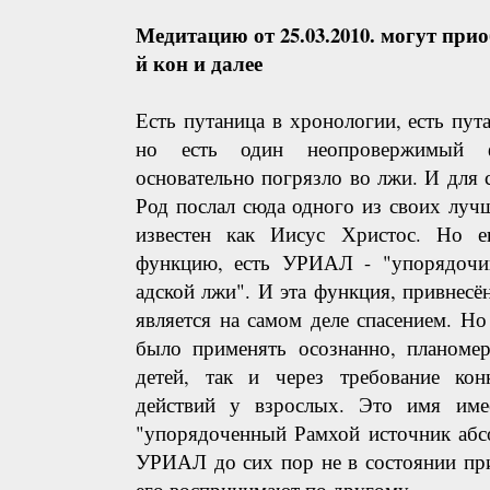
Медитацию от 25.03.2010. могут при
й кон и далее
Есть путаница в хронологии, есть пут
но есть один неопровержимый ф
основательно погрязло во лжи. И для
Род послал сюда одного из своих луч
известен как Иисус Христос. Но е
функцию, есть УРИАЛ - "упорядочи
адской лжи". И эта функция, привнесён
является на самом деле спасением. Н
было применять осознанно, планомер
детей, так и через требование ко
действий у взрослых. Это имя им
"упорядоченный Рамхой источник абс
УРИАЛ до сих пор не в состоянии пр
его воспринимают по другому.