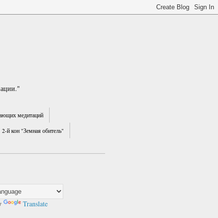
зации."
ающих медитаций
2-й кон "Земная обитель"
y
Translate