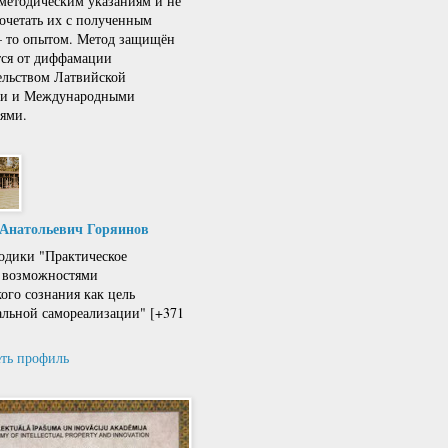
 методическим указаниям и не
сочетать их с полученным
 – то опытом. Метод защищён
тся от диффамации
ельством Латвийской
ки и Международными
ями.
 Анатольевич Горяинов
одики "Практическое
 возможностями
кого сознания как цель
льной самореализации" [+371
ть профиль