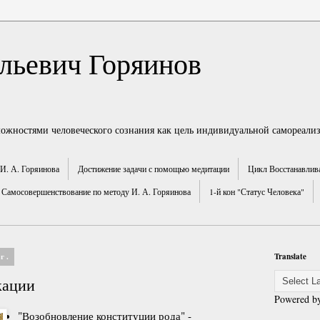
льевич Горяинов
можностями человеческого сознания как цель индивидуальной самореали
И. А. Горяинова
Достижение задачи с помощью медитации
Цикл Восстанавлив
Самосовершенствование по методу И. А. Горяинова
1-й кон "Статус Человека"
г.
Translate
кации
Powered b
"Возобновление конституции рода" -