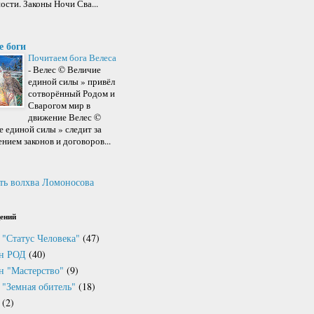
ости. Законы Ночи Сва...
е боги
Почитаем бога Велеса
-
Велес © Величие
единой силы » привёл
сотворённый Родом и
Сварогом мир в
движение Велес ©
 единой силы » следит за
нием законов и договоров...
ть волхва Ломоносова
ений
 "Статус Человека"
(47)
он РОД
(40)
н "Мастерство"
(9)
 "Земная обитель"
(18)
(2)