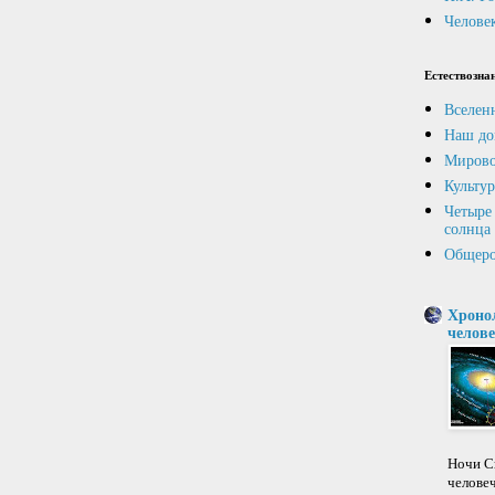
Человек
Естествозна
Вселен
Наш до
Мирово
Культур
Четыре 
солнца
Общеро
Хроно
челове
Ночи Св
челове