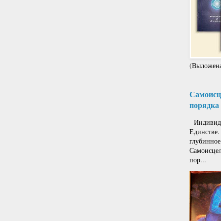
(Выложена
Самоисце
порядка 
Индивиду
Единстве.
глубинное
Самоисцел
пор...