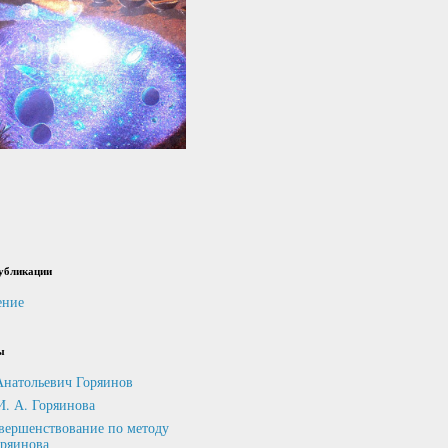
убликации
ение
ы
Анатольевич Горяинов
И. А. Горяинова
вершенствование по методу
оряинова