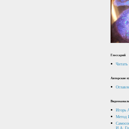
Глоссарий
Читать
Авторские п
Оглавл
Видеоканал
Игорь 
Метод 
Самосо
И.А. Г