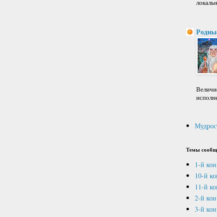
локальн
Родны
Величие
исполне
Мудрос
Темы сообщ
1-й кон
10-й к
11-й ко
2-й кон
3-й кон