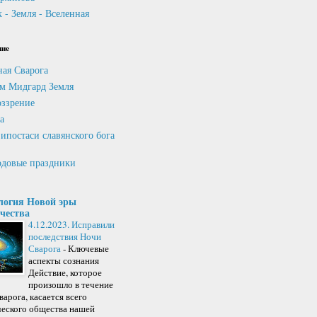
 - Земля - Вселенная
ние
ная Сварога
м Мидгард Земля
ззрение
а
ипостаси славянского бога
довые праздники
логия Новой эры
чества
4.12.2023. Исправили
последствия Ночи
Сварога
-
Ключевые
аспекты сознания
Действие, которое
произошло в течение
арога, касается всего
ческого общества нашей