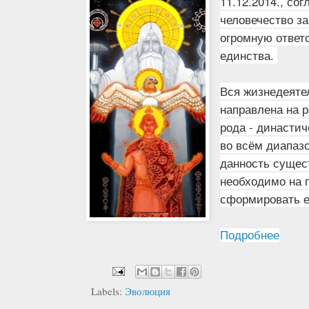
11.12.2014., со
человечество за
о
громную ответ
единства.
Вся жизнедеяте
направлена на 
рода - династич
во всём диапазо
данность сущест
необходимо на 
сформировать е
Подробнее
Labels:
Эволюция