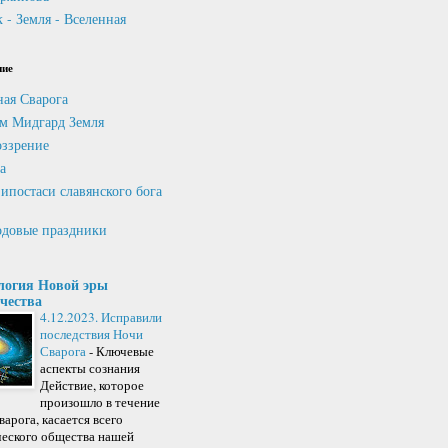
 - Земля - Вселенная
ние
ная Сварога
м Мидгард Земля
ззрение
а
ипостаси славянского бога
довые праздники
логия Новой эры
чества
4.12.2023. Исправили
последствия Ночи
Сварога
-
Ключевые
аспекты сознания
Действие, которое
произошло в течение
арога, касается всего
ческого общества нашей