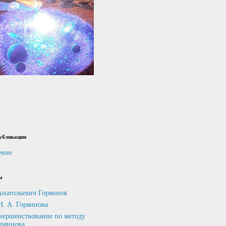
убликации
ение
ы
Анатольевич Горяинов
И. А. Горяинова
вершенствование по методу
оряинова