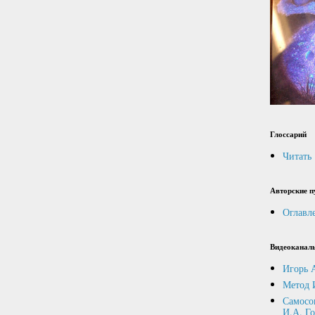
Глоссарий
Читать
Авторские п
Оглавл
Видеоканал
Игорь 
Метод 
Самосо
И.А. Г