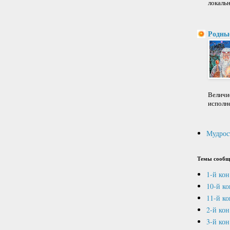
локальн
Родны
Величие
исполне
Мудрос
Темы сообщ
1-й кон
10-й к
11-й ко
2-й кон
3-й кон