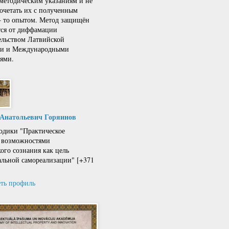
 методическим указаниям и не
сочетать их с полученным
 – то опытом. Метод защищён
тся от диффамации
ельством Латвийской
ки и Международными
ями.
 Анатольевич Горяинов
одики "Практическое
 возможностями
кого сознания как цель
льной самореализации" [+371
ть профиль