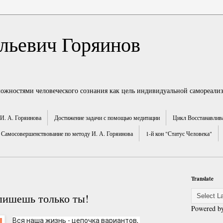
льевич Горяинов
можностями человеческого сознания как цель индивидуальной самореали
И. А. Горяинова
Достижение задачи с помощью медитации
Цикл Восстанавлив
Самосовершенствование по методу И. А. Горяинова
1-й кон "Статус Человека"
Translate
 пишешь только ты!
Powered b
Вся наша жизнь - цепочка вариантов, 