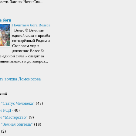
ости. Законы Ночи Сва...
е боги
Почитаем бога Велеса
-
Велес © Величие
единой силы » привёл
сотворённый Родом и
Сварогом мир в
движение Велес ©
 единой силы » следит за
нием законов и договоров...
ть волхва Ломоносова
ений
 "Статус Человека"
(47)
он РОД
(40)
н "Мастерство"
(9)
 "Земная обитель"
(18)
(2)