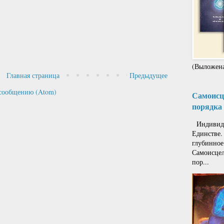
(Выложена
Главная страница
Предыдущее
сообщению (Atom)
Самоисце
порядка 
Индивиду
Единстве.
глубинное
Самоисцел
пор...