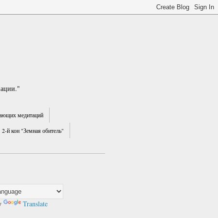
зации."
ающих медитаций
2-й кон "Земная обитель"
y
Translate