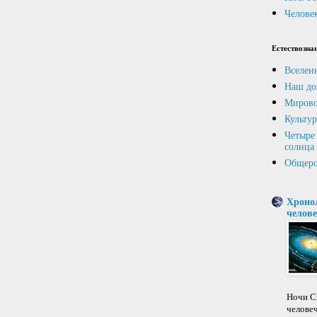
Человек
Естествозна
Вселен
Наш до
Мирово
Культур
Четыре 
солнца
Общеро
Хроно
челове
Ночи Св
челове