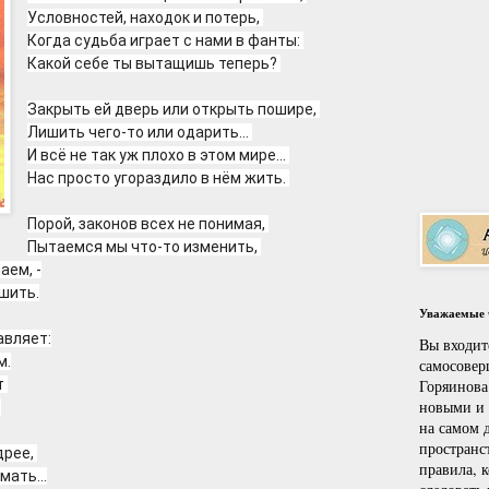
Условностей, находок и потерь, 
Когда судьба играет с нами в фанты: 
Какой себе ты вытащишь теперь? 
Закрыть ей дверь или открыть пошире, 
Лишить чего-то или одарить... 
И всё не так уж плохо в этом мире... 
Нас просто угораздило в нём жить. 
Порой, законов всех не понимая, 
Пытаемся мы что-то изменить, 
аем, -
шить.
Уважаемые ч
авляет:
Вы входит
м.
самосовер
 
Горяинова
новыми и
 
на самом д
пространс
рее, 
правила, 
мать...