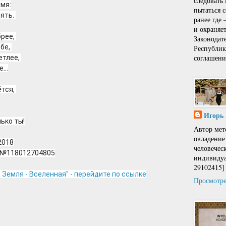
следовать
емя:
пытаться 
ять. 
ранее где
и охраняе
рее, 
Законодат
бе, 
Республи
соглашени
етлее, 
...
тся, 
Игорь
ько ты!
Автор мет
овладение
2018
человечес
и №118012704805
индивидуа
29102415]
 Земля - Вселенная" - перейдите по ссылке
Просмотре