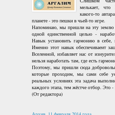
Слишком част
мелькает, что
какого-то автар
планете - это пешки в чьей-то игре.
Напоминаю, мы пришли на эту землю 
одной единственной целью - наработ
Навык установить гармонию в себе, н
Именно этот навык обеспечиваеит защ
Вселенной, избавляет нас от изнурит
нельзя наработать там, где есть гармония
Поэтому, мы пришли сюда добровольн
которые проходим, мы сами себе ус
реальных условиях эта задача выпол
каждого этапа, тем жёстче отбор. Это -
(От редактора)
Архив, 11 февраля 2014 года,