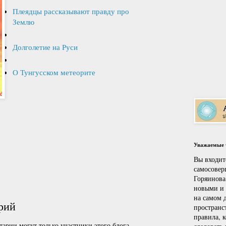
Плеядцы рассказывают правду про
Землю
Долголетие на Руси
О Тунгусском метеорите
Уважаемые ч
Вы входит
самосовер
Горяинова
новыми и
на самом д
рий
пространс
правила, 
арии могут только участники этого блога.