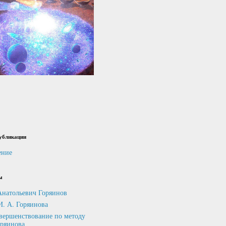
убликации
ение
ы
Анатольевич Горяинов
И. А. Горяинова
вершенствование по методу
оряинова