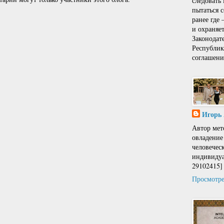
следовать
пытаться 
ранее где
и охраняе
Законодат
Республи
соглашени
Игорь
Автор мет
овладение
человечес
индивидуа
29102415]
Просмотре