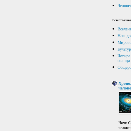
Человек
Естествозна
Вселен
Наш до
Мирово
Культур
Четыре 
солнца
Общеро
Хроно
челове
Ночи Св
челове