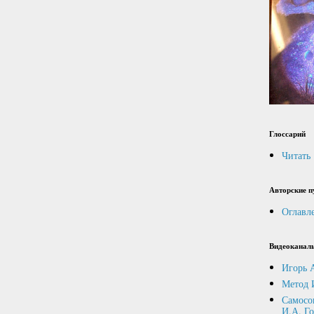
Глоссарий
Читать
Авторские п
Оглавл
Видеоканал
Игорь 
Метод 
Самосо
И.А. Г