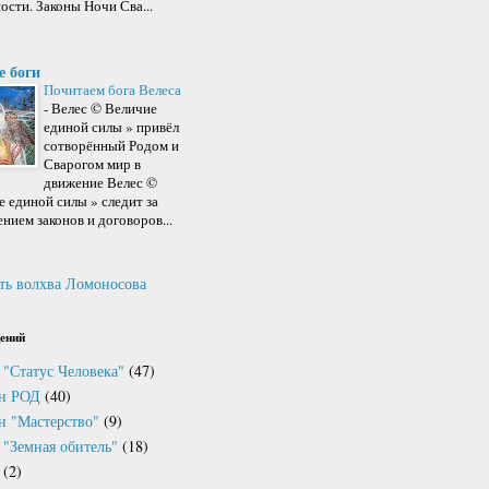
ости. Законы Ночи Сва...
е боги
Почитаем бога Велеса
-
Велес © Величие
единой силы » привёл
сотворённый Родом и
Сварогом мир в
движение Велес ©
 единой силы » следит за
нием законов и договоров...
ть волхва Ломоносова
ений
 "Статус Человека"
(47)
он РОД
(40)
н "Мастерство"
(9)
 "Земная обитель"
(18)
(2)