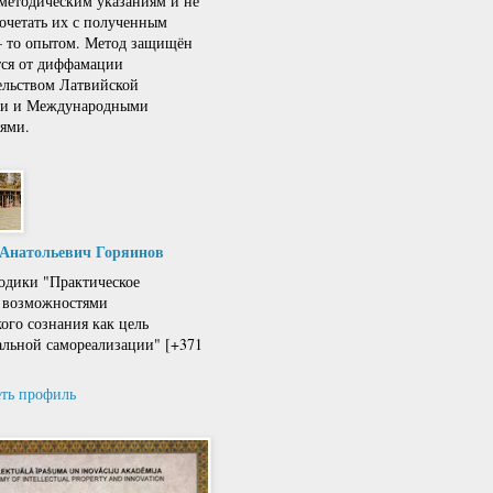
 методическим указаниям и не
сочетать их с полученным
 – то опытом. Метод защищён
тся от диффамации
ельством Латвийской
ки и Международными
ями.
 Анатольевич Горяинов
одики "Практическое
 возможностями
кого сознания как цель
льной самореализации" [+371
ть профиль