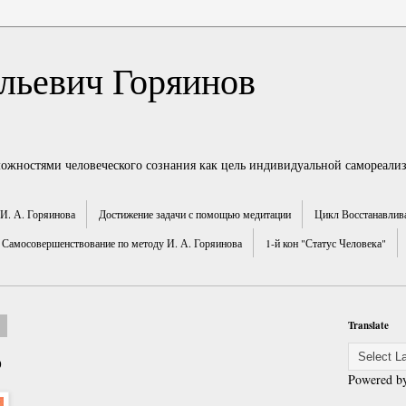
льевич Горяинов
можностями человеческого сознания как цель индивидуальной самореали
И. А. Горяинова
Достижение задачи с помощью медитации
Цикл Восстанавлив
Самосовершенствование по методу И. А. Горяинова
1-й кон "Статус Человека"
.
Translate
о
Powered b