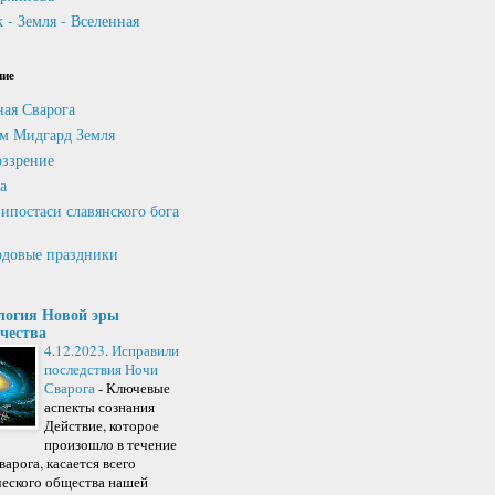
 - Земля - Вселенная
ние
ная Сварога
м Мидгард Земля
ззрение
а
ипостаси славянского бога
довые праздники
логия Новой эры
чества
4.12.2023. Исправили
последствия Ночи
Сварога
-
Ключевые
аспекты сознания
Действие, которое
произошло в течение
арога, касается всего
ческого общества нашей