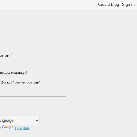
зации."
ающих медитаций
2-й кон "Земная обитель"
y
Translate