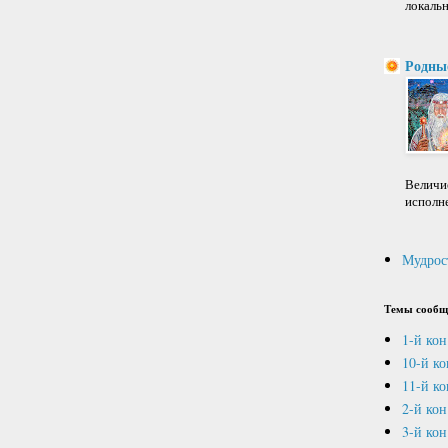
локальн
Родны
Величие
исполне
Мудрос
Темы сообщ
1-й кон
10-й к
11-й ко
2-й кон
3-й кон