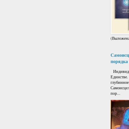
(Выложена
Самоисце
порядка 
Индивиду
Единстве.
глубинное
Самоисцел
пор...