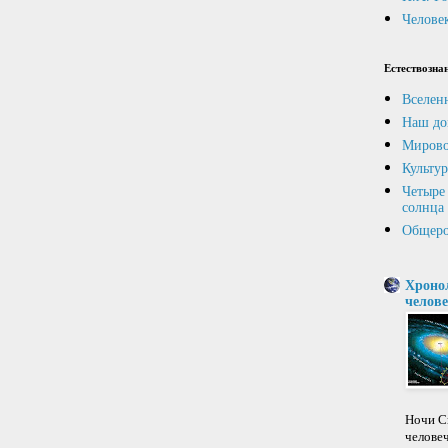
Человек
Естествозна
Вселен
Наш до
Мирово
Культур
Четыре 
солнца
Общеро
Хроно
челове
Ночи Св
челове