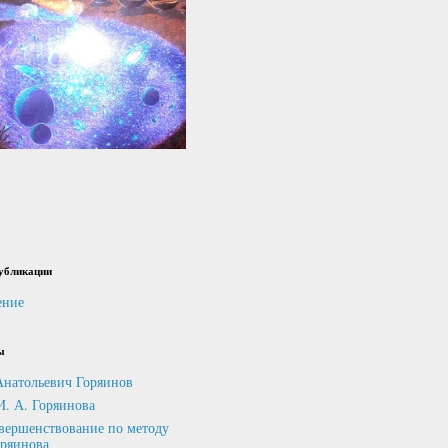
убликации
ение
ы
Анатольевич Горяинов
И. А. Горяинова
вершенствование по методу
оряинова