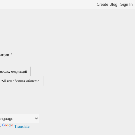
зации."
ающих медитаций
2-й кон "Земная обитель"
y
Translate