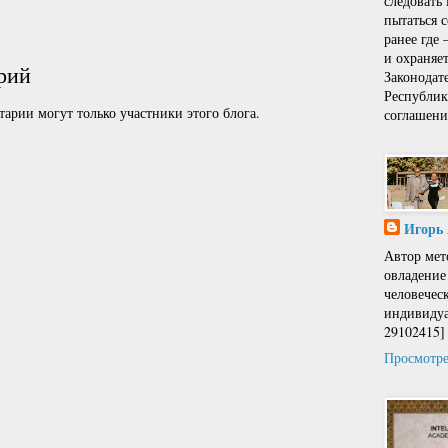
следовать
пытаться 
ранее где
и охраняе
рий
Законодат
Республи
арии могут только участники этого блога.
соглашени
Игорь
Автор мет
овладение
человечес
индивидуа
29102415]
Просмотре