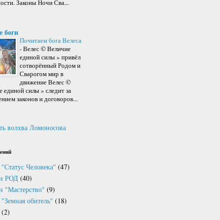
ости. Законы Ночи Сва...
е боги
Почитаем бога Велеса
-
Велес © Величие
единой силы » привёл
сотворённый Родом и
Сварогом мир в
движение Велес ©
 единой силы » следит за
нием законов и договоров...
ть волхва Ломоносова
ений
 "Статус Человека"
(47)
он РОД
(40)
н "Мастерство"
(9)
 "Земная обитель"
(18)
(2)