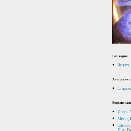
Глоссарий
Читать
Авторские п
Оглавл
Видеоканал
Игорь 
Метод 
Самосо
И.А. Г