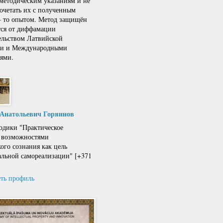
 методическим указаниям и не
сочетать их с полученным
 – то опытом. Метод защищён
тся от диффамации
ельством Латвийской
ки и Международными
ями.
 Анатольевич Горяинов
одики "Практическое
 возможностями
кого сознания как цель
льной самореализации" [+371
ть профиль