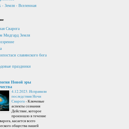
 - Земля - Вселенная
ние
ная Сварога
м Мидгард Земля
ззрение
а
ипостаси славянского бога
довые праздники
логия Новой эры
чества
4.12.2023. Исправили
последствия Ночи
Сварога
-
Ключевые
аспекты сознания
Действие, которое
произошло в течение
арога, касается всего
ческого общества нашей