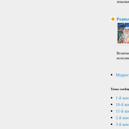
локальн
Родны
Величие
исполне
Мудрос
Темы сообщ
1-й кон
10-й к
11-й ко
2-й кон
3-й кон