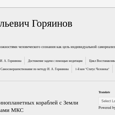
льевич Горяинов
можностями человеческого сознания как цель индивидуальной самореали
И. А. Горяинова
Достижение задачи с помощью медитации
Цикл Восстанавлив
Самосовершенствование по методу И. А. Горяинова
1-й кон "Статус Человека"
Translate
инопланетных кораблей с Земли
Powered b
ерами МКС