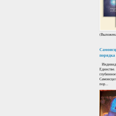
(Выложена
Самоисце
порядка 
Индивиду
Единстве.
глубинное
Самоисцел
пор...