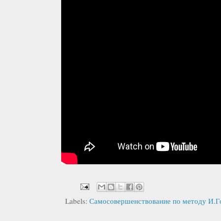
Labels:
Самосовершенствование по методу И.Г