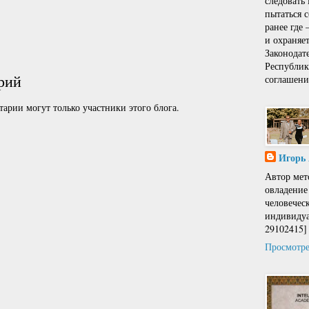
следовать
пытаться 
ранее где
и охраняе
Законодат
Республи
рий
соглашени
арии могут только участники этого блога.
Игорь
Автор мет
овладение
человечес
индивидуа
29102415]
Просмотре