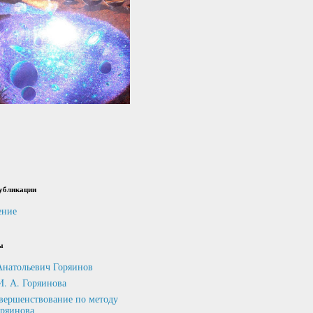
убликации
ение
ы
Анатольевич Горяинов
И. А. Горяинова
вершенствование по методу
оряинова