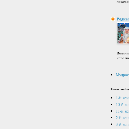
локальн
Родны
Величие
исполне
Мудрос
Темы сообщ
1-й кон
10-й к
11-й ко
2-й кон
3-й кон