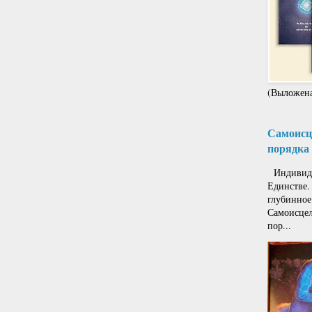
(Выложена
Самоисце
порядка 
Индивиду
Единстве.
глубинное
Самоисцел
пор...