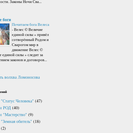
ости. Законы Ночи Сва...
е боги
Почитаем бога Велеса
-
Велес © Величие
единой силы » привёл
сотворённый Родом и
Сварогом мир в
движение Велес ©
 единой силы » следит за
нием законов и договоров...
ть волхва Ломоносова
ений
 "Статус Человека"
(47)
он РОД
(40)
н "Мастерство"
(9)
 "Земная обитель"
(18)
(2)