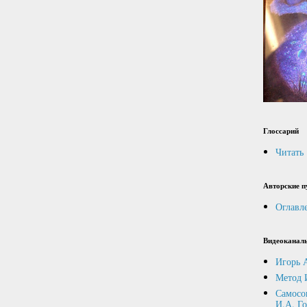
Глоссарий
Читать
Авторские п
Оглавл
Видеоканал
Игорь 
Метод 
Самосо
И.А. Г