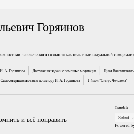
льевич Горяинов
можностями человеческого сознания как цель индивидуальной самореали
И. А. Горяинова
Достижение задачи с помощью медитации
Цикл Восстанавлив
Самосовершенствование по методу И. А. Горяинова
1-й кон "Статус Человека"
Translate
омнить и всё поправить
Powered b