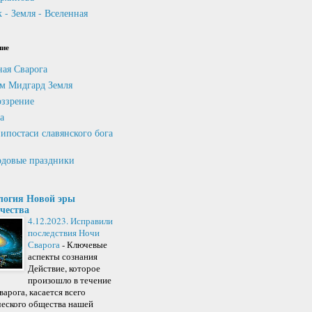
 - Земля - Вселенная
ние
ная Сварога
м Мидгард Земля
ззрение
а
ипостаси славянского бога
довые праздники
логия Новой эры
чества
4.12.2023. Исправили
последствия Ночи
Сварога
-
Ключевые
аспекты сознания
Действие, которое
произошло в течение
арога, касается всего
ческого общества нашей