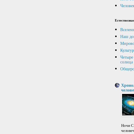
Человек
Естествозна
Вселен
Наш до
Мирово
Культур
Четыре 
солнца
Общеро
Хроно
челове
Ночи Св
челове