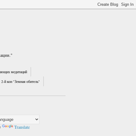
зации."
ающих медитаций
2-й кон "Земная обитель"
y
Translate