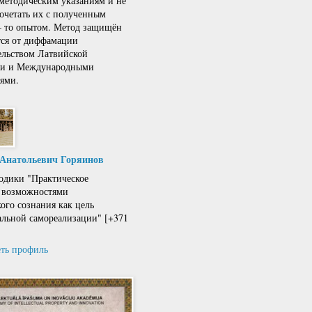
 методическим указаниям и не
сочетать их с полученным
 – то опытом. Метод защищён
тся от диффамации
ельством Латвийской
ки и Международными
ями.
 Анатольевич Горяинов
одики "Практическое
 возможностями
кого сознания как цель
льной самореализации" [+371
ть профиль