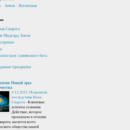
 - Земля - Вселенная
ние
ная Сварога
м Мидгард Земля
ззрение
а
ипостаси славянского бога
довые праздники
логия Новой эры
чества
4.12.2023. Исправили
последствия Ночи
Сварога
-
Ключевые
аспекты сознания
Действие, которое
произошло в течение
арога, касается всего
ческого общества нашей