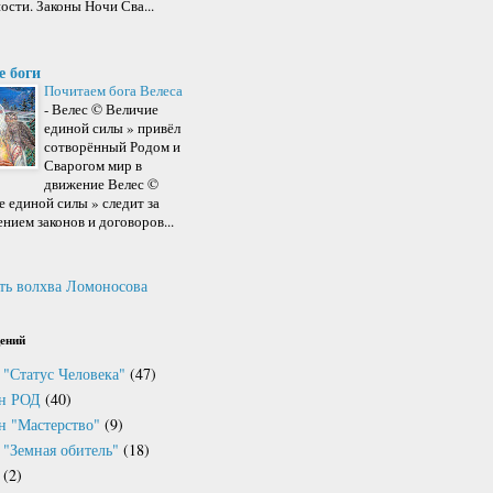
ости. Законы Ночи Сва...
е боги
Почитаем бога Велеса
-
Велес © Величие
единой силы » привёл
сотворённый Родом и
Сварогом мир в
движение Велес ©
 единой силы » следит за
нием законов и договоров...
ть волхва Ломоносова
ений
 "Статус Человека"
(47)
он РОД
(40)
н "Мастерство"
(9)
 "Земная обитель"
(18)
(2)