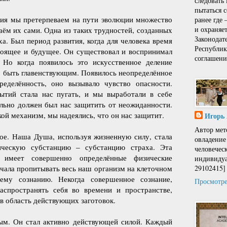
следовать
пытаться 
ция мы претерпеваем на пути эволюции множество
ранее где
и охраняе
аём их сами. Одна из таких трудностей, созданных
Законодат
ха. Был период развития, когда для человека время
Республи
тоящее и будущее. Он существовал и воспринимал
соглашени
. Но когда появилось это искусственное деление
о быть главенствующим. Появилось неопределённое
ределённость, оно вызывало чувство опасности.
ытий стала нас пугать, и мы выработали в себе
льно должен был нас защитить от неожиданности.
кой механизм, мы надеялись, что он нас защитит.
Игорь
Автор мет
ое. Наша Душа, используя жизненную силу, стала
овладение
ическую субстанцию – субстанцию страха. Эта
человечес
, имеет совершенно определённые физические
индивидуа
29102415]
ачала пропитывать весь наш организм на клеточном
ему сознанию. Некогда совершенное сознание,
Просмотре
спространять себя во времени и пространстве,
в область действующих заготовок.
ным. Он стал активно действующей силой. Каждый