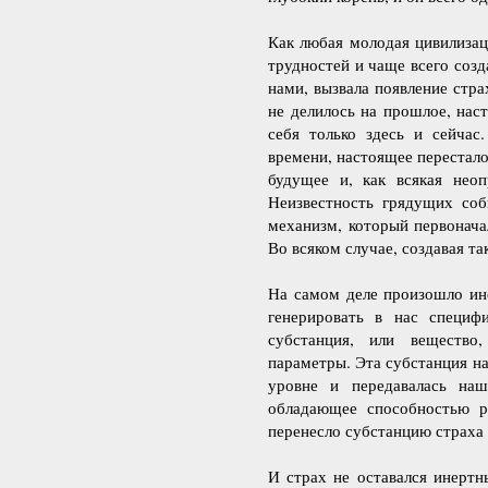
Как любая молодая цивилиза
трудностей и чаще всего созд
нами, вызвала появление стра
не делилось на прошлое, нас
себя только здесь и сейчас
времени, настоящее перестал
будущее и, как всякая неоп
Неизвестность грядущих соб
механизм, который первонача
Во всяком случае, создавая та
На самом деле произошло ин
генерировать в нас специф
субстанция, или вещество
параметры. Эта субстанция н
уровне и передавалась наш
обладающее способностью ра
перенесло субстанцию страха 
И страх не оставался инерт