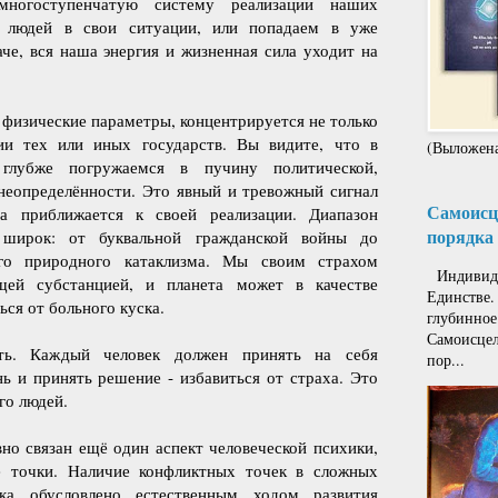
 многоступенчатую систему реализации наших
м людей в свои ситуации, или попадаем в уже
че, вся наша энергия и жизненная сила уходит на
 физические параметры, концентрируется не только
ии тех или иных государств. Вы видите, что в
(Выложена
глубже погружаемся в пучину политической,
неопределённости. Это явный и тревожный сигнал
Самоисце
ха приближается к своей реализации. Диапазон
порядка 
 широк: от буквальной гражданской войны до
ого природного катаклизма. Мы своим страхом
Индивиду
щей субстанцией, и планета может в качестве
Единстве.
ся от больного куска.
глубинное
Самоисцел
ть. Каждый человек должен принять на себя
пор...
нь и принять решение - избавиться от страха. Это
го людей.
но связан ещё один аспект человеческой психики,
е точки. Наличие конфликтных точек в сложных
ека обусловлено естественным ходом развития