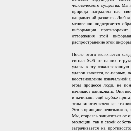
человеческого существа. Мы 
природа наградила нас св
направлений развития. Любая
мгновенно подвергается обра
информация противоречит
отторжения этой информа
распространение этой информа
После этого включается сле
сигнал SOS от наших структ
удары в эту локализованную
ударов является, во-первых,
восстановление изначальной 
этом процессе люди, не пон
начинают паниковать. Они во
и начинают ещё глубже прята
этом многочисленные техни
Это в принципе невозможно, 
Мы, стараясь защититься от 
эволюции, так и своей собст
затрачивается на противост