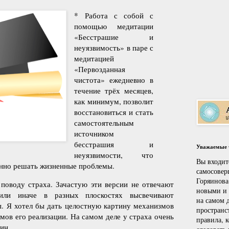
* Работа с собой с
помощью медитации
«Бесстрашие и
неуязвимость» в паре с
медитацией
«Первозданная
чистота» ежедневно в
течение трёх месяцев,
как минимум, позволит
восстановиться и стать
самостоятельным
источником
бесстрашия и
Уважаемые ч
неуязвимости, что
Вы входит
енно решать жизненные проблемы.
самосовер
Горяинова
поводу страха. Зачастую эти версии не отвечают
новыми и
 или иначе в разных плоскостях высвечивают
на самом д
. Я хотел бы дать целостную картину механизмов
пространс
мов его реализации. На самом деле у страха очень
правила, 
ин.