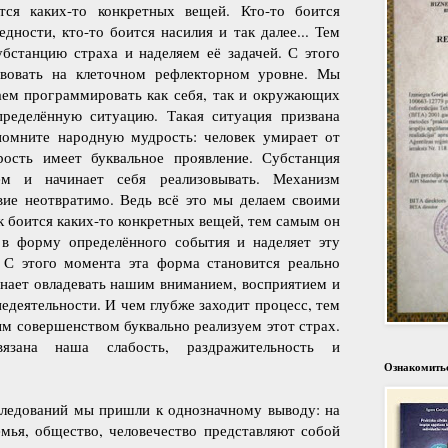
тся каких-то конкретных вещей. Кто-то боится
едности, кто-то боится насилия и так далее... Тем
бстанцию страха и наделяем её задачей. С этого
твовать на клеточном рефлекторном уровне. Мы
наем программировать как себя, так и окружающих
пределённую ситуацию. Такая ситуация призвана
помните народную мудрость: человек умирает от
рость имеет буквальное проявление. Субстанция
ем и начинает себя реализовывать. Механизм
вие неотвратимо. Ведь всё это мы делаем своими
к боится каких-то конкретных вещей, тем самым он
 в форму определённого события и наделяет эту
С этого момента эта форма становится реально
нает овладевать нашим вниманием, восприятием и
деятельности. И чем глубже заходит процесс, тем
м совершенством буквально реализуем этот страх.
язана наша слабость, раздражительность и
Ознакомитьс
следований мы пришли к однозначному выводу: на
мья, общество, человечество представляют собой