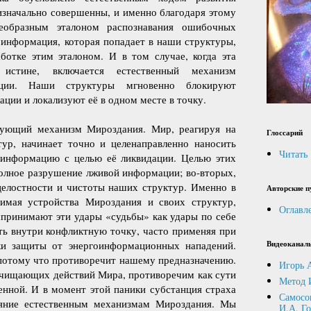
изначально совершенны, и именно благодаря этому
оеобразным эталоном распознавания ошибочных
 информация, которая попадает в наши структуры,
ботке этим эталоном. И в том случае, когда эта
 истине, включается естественный механизм
ции. Наши структуры мгновенно блокируют
ции и локализуют её в одном месте в точку.
дующий механизм Мироздания. Мир, реагируя на
Глоссарий
ур, начинает точно и целенаправленно наносить
Читать
 информацию с целью её ликвидации. Целью этих
 полное разрушение лживой информации; во-вторых,
целостности и чистоты наших структур. Именно в
Авторские п
имая устройства Мироздания и своих структур,
Оглавл
спринимают эти удары «судьбы» как удары по себе
ть внутри конфликтную точку, часто применяя при
Видеоканал
ки защиты от энергоинформационных нападений.
потому что противоречит нашему предназначению.
Игорь 
очищающих действий Мира, противоречим как сути
Метод 
венной. И в момент этой паники субстанция страха
Самосо
ояние естественным механизмам Мироздания. Мы
И.А. Г