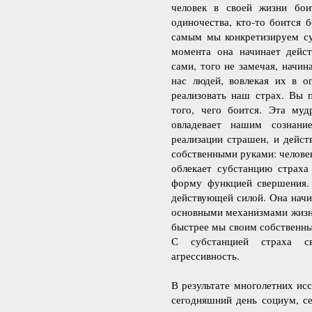
человек в своей жизни бои
одиночества, кто-то боится б
самым мы конкретизируем су
момента она начинает дейс
сами, того не замечая, начи
нас людей, вовлекая их в о
реализовать наш страх. Вы 
того, чего боится. Эта муд
овладевает нашим сознани
реализации страшен, и дейст
собственными руками: челове
облекает субстанцию страха
форму функцией свершения. 
действующей силой. Она начи
основными механизмами жизне
быстрее мы своим собственны
С субстанцией страха св
агрессивность.
В результате многолетних ис
сегодняшний день социум, се