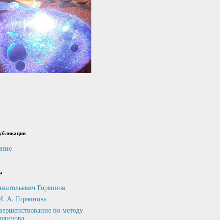
убликации
ение
ы
Анатольевич Горяинов
И. А. Горяинова
вершенствование по методу
оряинова