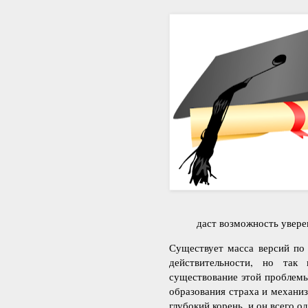
даст возможность увер
Существует масса версий по 
действительности, но так
существование этой проблемы
образования страха и механиз
глубокий корень, и он всего од