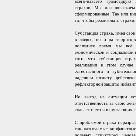
всего-навсего громоздкую
страхов. Мы или вовлекае
сформированные. Так или ина
то, чтобы реализовать страхи.
Субстанция страха, имея свои
в людях, но и на территор
последнее время мы всё 
экономической и социальной 
того, что субстанция стра
реализации в этом случае
естественного и губительн
наделили планету действую
рефлекторной защиты избавить
Но выход из ситуации ес
ответственность за свою жиз
спасает и его и окружающих е
С проблемой страха неразрыв
так называемые конфликтны
полевых структурах челов