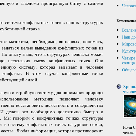
ленную и заведомо проигранную битву с самими
Человек
Естествозна
что система конфликтных точек в наших структурах
субстанцией страха.
Вселен
Наш до
тот мазохизм, необходимо, во-первых, понимать,
Мирово
, задаться целью выведения конфликтных точек из
Культур
 По опыту знаю, что в структурах человека может
Четыре 
 до нескольких тысяч конфликтных точек. Они
солнца
единую систему, которая вызывает в человеке
Общеро
й конфликт. В этом случае конфликтные точки
действующей силой.
Хроно
челове
олную и стройную систему для понимания природы
пользование методики позволяет человеку
ственно восстановить целостность и совершенство
 И делать это необходимо достаточно быстро и
е. Мы говорим о конфликтных точках структуры
ся в систему конфликтных точек на уровне семьи,
Ночи Св
вечества. Любая информация, которая противоречит
челове