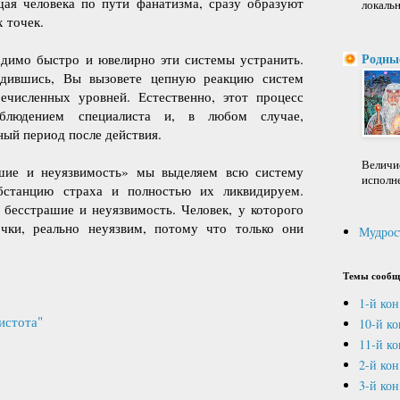
щая человека по пути фанатизма, сразу образуют
локальн
 точек.
Родны
одимо быстро и ювелирно эти системы устранить.
одившись, Вы вызовете цепную реакцию систем
ечисленных уровней. Естественно, этот процесс
блюдением специалиста и, в любом случае,
ный период после действия.
Величие
шие и неуязвимость» мы выделяем всю систему
исполне
бстанцию страха и полностью их ликвидируем.
 бесстрашие и неуязвимость. Человек, у которого
чки, реально неуязвим, потому что только они
Мудрос
Темы сообщ
1-й кон
истота"
10-й к
11-й ко
2-й кон
3-й кон