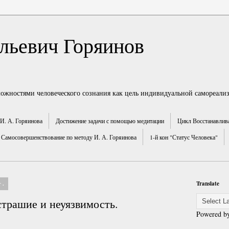
льевич Горяинов
можностями человеческого сознания как цель индивидуальной самореали
И. А. Горяинова
Достижение задачи с помощью медитации
Цикл Восстанавлив
Самосовершенствование по методу И. А. Горяинова
1-й кон "Статус Человека"
г.
Translate
страшие и неуязвимость.
Powered b