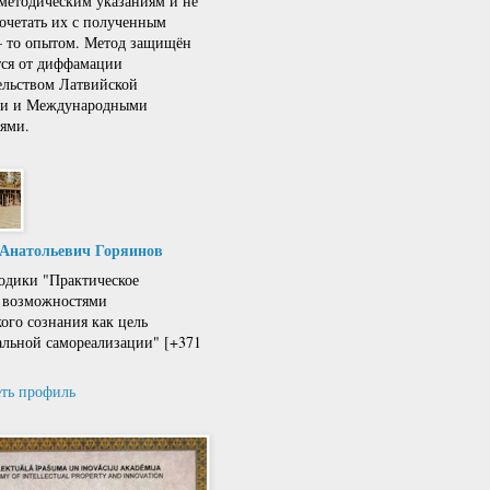
 методическим указаниям и не
сочетать их с полученным
 – то опытом. Метод защищён
тся от диффамации
ельством Латвийской
ки и Международными
ями.
 Анатольевич Горяинов
одики "Практическое
 возможностями
кого сознания как цель
льной самореализации" [+371
ть профиль