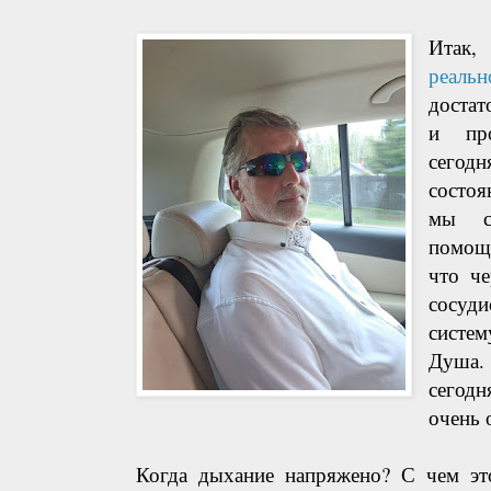
Итак
реальн
доста
и про
сегодн
состо
мы с
помощ
что че
сосуд
систе
Душа.
сегод
очень 
Когда дыхание напряжено? С чем это