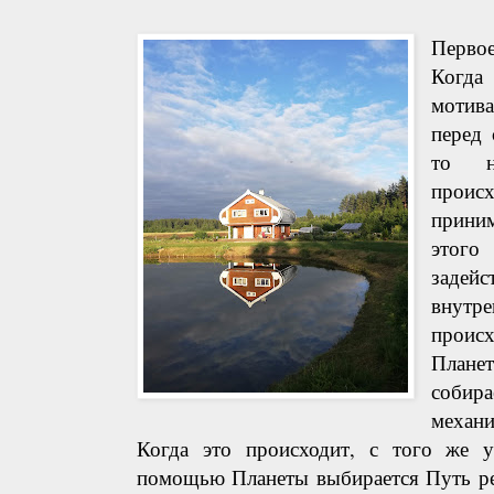
Первое
Когда
мотив
перед 
то н
прои
приним
этог
задейс
внутр
происх
Плане
собир
механ
Когда это происходит, с того же 
помощью Планеты выбирается Путь ре